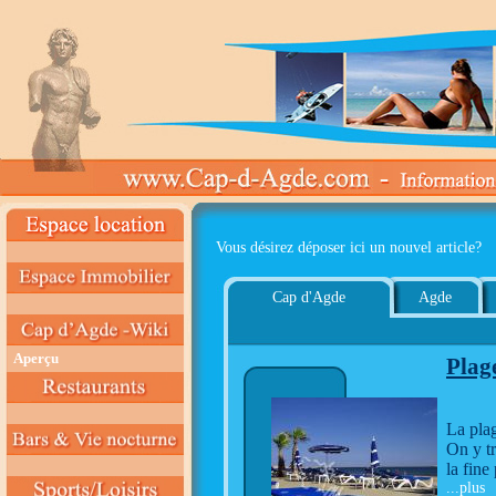
Vous désirez déposer ici un nouvel article?
Cap d'Agde
Agde
Aperçu
Plag
La pla
On y tr
la fine
...plus