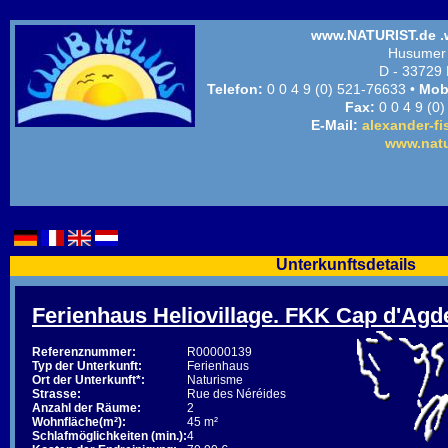
www.NATURIST.de .
Husumer 
D - 33729 
Telefon:
0 0 4 9 (0) 521-76633 •
Mobi
Fax:
0 0 4 9 (0
E-Mail:
alexander-fi
www.natu
Unterkunftsdetails
Ferienhaus Heliovillage. FKK Cap d'Agd
Referenznummer:
R00000139
Typ der Unterkunft:
Ferienhaus
Ort der Unterkunft*:
Naturisme
Strasse:
Rue des Néréides
Anzahl der Räume:
2
Wohnfläche(m²):
45 m²
Schlafmöglichkeiten (min.):
4