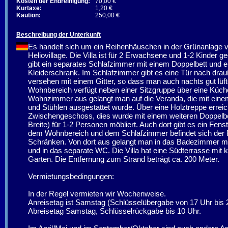
Kosten der Endreinigung:
70,00 €
Kurtaxe:
1,20 €
Kaution:
250,00 €
Beschreibung der Unterkunft
Es handelt sich um ein Reihenhäuschen in der Grünanlage 
Heliovillage. Die Villa ist für 2 Erwachsene und 1-2 Kinder g
gibt ein separates Schlafzimmer mit einem Doppelbett und 
Kleiderschrank. Im Schlafzimmer gibt es eine Tür nach drau
versehen mit einem Gitter, so dass man auch nachts gut lüf
Wohnbereich verfügt neben einer Sitzgruppe über eine Küch
Wohnzimmer aus gelangt man auf die Veranda, die mit eine
und Stühlen ausgestattet wurde. Über eine Holztreppe errei
Zwischengeschoss, dies wurde mit einem weiteren Doppelbe
Breite) für 1-2 Personen möbliert. Auch dort gibt es ein Fens
dem Wohnbereich und dem Schlafzimmer befindet sich der F
Schränken. Von dort aus gelangt man in das Badezimmer m
und in das separate WC. Die Villa hat eine Südterrasse mit 
Garten. Die Entfernung zum Strand beträgt ca. 200 Meter.
Vermietungsbedingungen:
In der Regel vermieten wir Wochenweise.
Anreisetag ist Samstag (Schlüsselübergabe von 17 Uhr bis 
Abreisetag Samstag, Schlüsselrückgabe bis 10 Uhr.