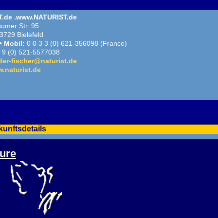
.de .www.NATURIST.de
umer Str. 95
3729 Bielefeld
 •
Mobil:
0 0 3 3 (0) 621-356098 (France)
 9 (0) 521-5577038
der-fischer@naturist.de
.naturist.de
kunftsdetails
ure