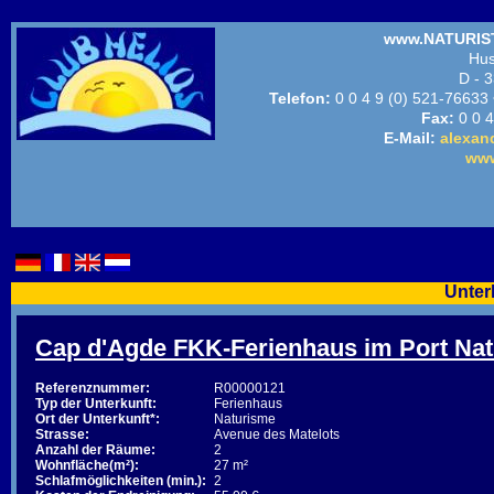
www.NATURIST
Hus
D - 3
Telefon:
0 0 4 9 (0) 521-76633
Fax:
0 0 4
E-Mail:
alexan
www
Unter
Cap d'Agde FKK-Ferienhaus im Port Nat
Referenznummer:
R00000121
Typ der Unterkunft:
Ferienhaus
Ort der Unterkunft*:
Naturisme
Strasse:
Avenue des Matelots
Anzahl der Räume:
2
Wohnfläche(m²):
27 m²
Schlafmöglichkeiten (min.):
2