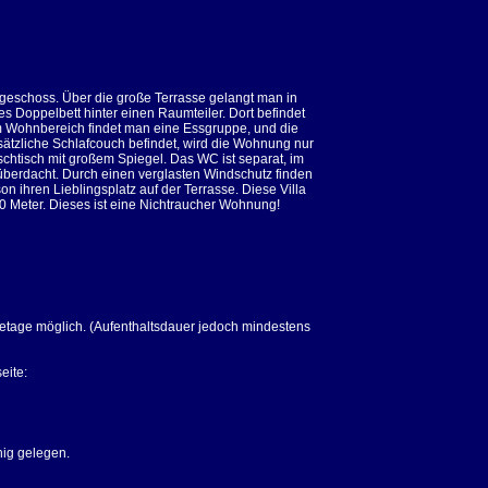
ergeschoss. Über die große Terrasse gelangt man in
 Doppelbett hinter einen Raumteiler. Dort befindet
Im Wohnbereich findet man eine Essgruppe, und die
ätzliche Schlafcouch befindet, wird die Wohnung nur
chtisch mit großem Spiegel. Das WC ist separat, im
 überdacht. Durch einen verglasten Windschutz finden
 ihren Lieblingsplatz auf der Terrasse. Diese Villa
150 Meter. Dieses ist eine Nichtraucher Wohnung!
setage möglich. (Aufenthaltsdauer jedoch mindestens
eite:
hig gelegen.