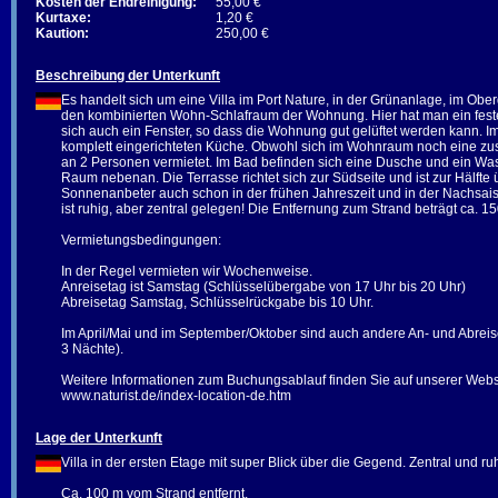
Kosten der Endreinigung:
55,00 €
Kurtaxe:
1,20 €
Kaution:
250,00 €
Beschreibung der Unterkunft
Es handelt sich um eine Villa im Port Nature, in der Grünanlage, im Ob
den kombinierten Wohn-Schlafraum der Wohnung. Hier hat man ein festes
sich auch ein Fenster, so dass die Wohnung gut gelüftet werden kann. 
komplett eingerichteten Küche. Obwohl sich im Wohnraum noch eine zus
an 2 Personen vermietet. Im Bad befinden sich eine Dusche und ein Was
Raum nebenan. Die Terrasse richtet sich zur Südseite und ist zur Hälfte
Sonnenanbeter auch schon in der frühen Jahreszeit und in der Nachsaison
ist ruhig, aber zentral gelegen! Die Entfernung zum Strand beträgt ca. 
Vermietungsbedingungen:
In der Regel vermieten wir Wochenweise.
Anreisetag ist Samstag (Schlüsselübergabe von 17 Uhr bis 20 Uhr)
Abreisetag Samstag, Schlüsselrückgabe bis 10 Uhr.
Im April/Mai und im September/Oktober sind auch andere An- und Abrei
3 Nächte).
Weitere Informationen zum Buchungsablauf finden Sie auf unserer Webs
www.naturist.de/index-location-de.htm
Lage der Unterkunft
Villa in der ersten Etage mit super Blick über die Gegend. Zentral und ru
Ca. 100 m vom Strand entfernt.