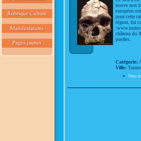
trouve non l
européen ont 
pour cette ra
région, fut c
:www.tautave
château du XI
puelles.
Catégorie:
A
Ville:
Tautav
Vous so