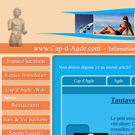
Vous désirez déposer ici un nouvel article?
Cap d'Agde
Agde
Aperçu
Tautave
Le petit terr
viticulture. 
roussillon, c
Ce lieu a été