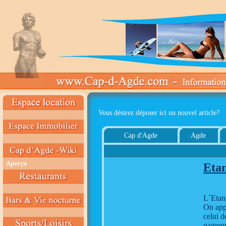
Vous désirez déposer ici un nouvel article?
Cap d'Agde
Agde
Aperçu
Eta
L´Etan
On appe
celui d
gagnent