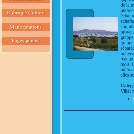
de la m
600m² d
échafau
échafau
coquill
provena
grappes
grappes
séparée
nouveau
´eau pe
mois. L
huîtres
elles s
Catégo
Ville:
M