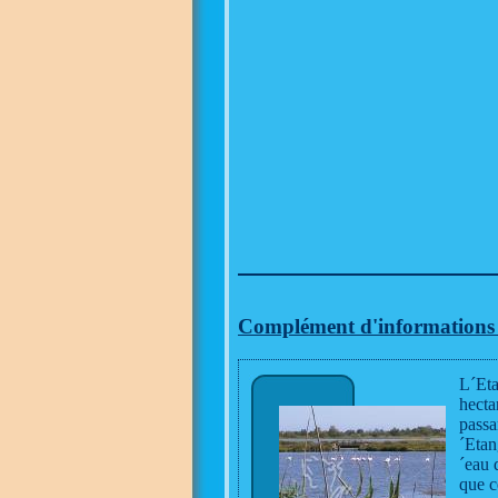
Complément d'informations à 
L´Eta
hecta
passa
´Etan
´eau 
que c