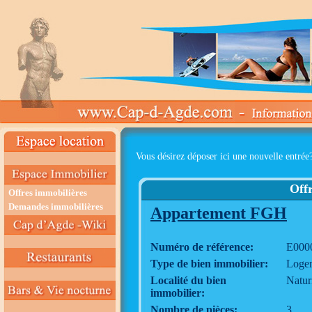
Vous désirez déposer ici une nouvelle entrée
Offr
Offres immobilières
Demandes immobilières
Appartement FGH
Numéro de référence:
E000
Type de bien immobilier:
Logem
Localité du bien
Natur
immobilier:
Nombre de pièces:
3