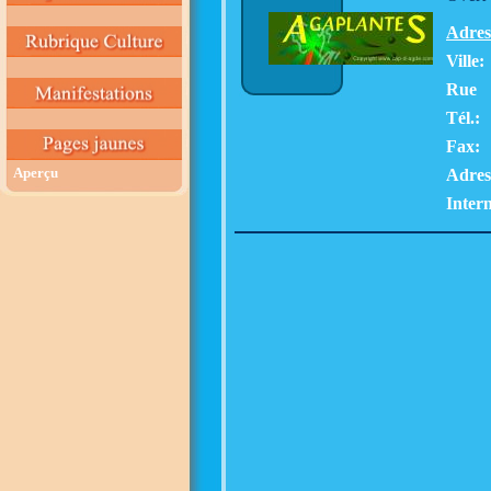
Adres
Ville:
Rue
Tél.:
Fax:
Aperçu
Adres
Intern