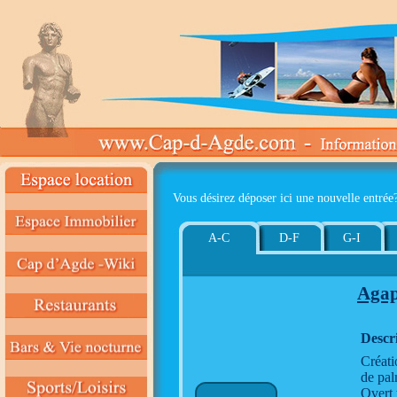
Vous désirez déposer ici une nouvelle entrée
A-C
D-F
G-I
Agap
Descr
Créati
de pal
Overt 