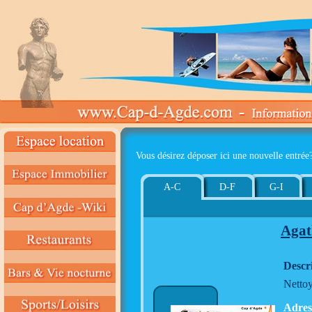
Vous désirez déposer ici une nouvelle entrée
A-C
D-F
G-I
Agat
Descr
Nettoy
Adres