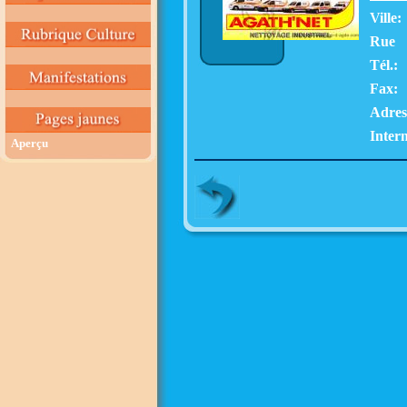
Ville:
Rue
Tél.:
Fax:
Adres
Intern
Aperçu