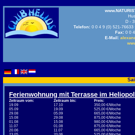
www.NATURIST
Hus
D - 3
Telefon:
0 0 4 9 (0) 521-76633
Fax:
0 0 4
E-Mail:
alexan
www
Sa
Ferienwohnung mit Terrasse im Heliopol
Zeitraum vom:
Zeitraum bis:
Preis:
19.09
17.10
350,00 €/Woche
05.09
19.09
525,00 €/Woche
29.08
05.09
665,00 €/Woche
15.08
29.08
875,00 €/Woche
01.08
15.08
980,00 €/Woche
11.07
01.08
875,00 €/Woche
20.06
11.07
665,00 €/Woche
23.05
20.06
525,00 €/Woche