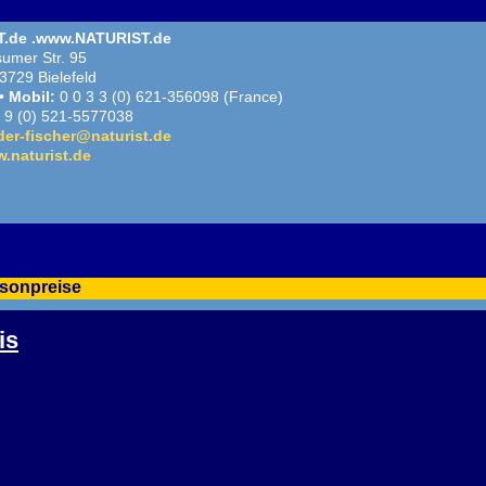
.de .www.NATURIST.de
umer Str. 95
3729 Bielefeld
 •
Mobil:
0 0 3 3 (0) 621-356098 (France)
 9 (0) 521-5577038
der-fischer@naturist.de
.naturist.de
isonpreise
is