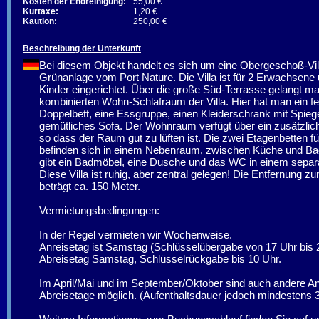
Kosten der Endreinigung:
55,00 €
Kurtaxe:
1,20 €
Kaution:
250,00 €
Beschreibung der Unterkunft
Bei diesem Objekt handelt es sich um eine Obergeschoß-Vill
Grünanlage vom Port Nature. Die Villa ist für 2 Erwachsene
Kinder eingerichtet. Über die große Süd-Terrasse gelangt ma
kombinierten Wohn-Schlafraum der Villa. Hier hat man ein f
Doppelbett, eine Essgruppe, einen Kleiderschrank mit Spiege
gemütliches Sofa. Der Wohnraum verfügt über ein zusätzlic
so dass der Raum gut zu lüften ist. Die zwei Etagenbetten fü
befinden sich in einem Nebenraum, zwischen Küche und Ba
gibt ein Badmöbel, eine Dusche und das WC in einem sepa
Diese Villa ist ruhig, aber zentral gelegen! Die Entfernung z
beträgt ca. 150 Meter.
Vermietungsbedingungen:
In der Regel vermieten wir Wochenweise.
Anreisetag ist Samstag (Schlüsselübergabe von 17 Uhr bis 
Abreisetag Samstag, Schlüsselrückgabe bis 10 Uhr.
Im April/Mai und im September/Oktober sind auch andere A
Abreisetage möglich. (Aufenthaltsdauer jedoch mindestens 