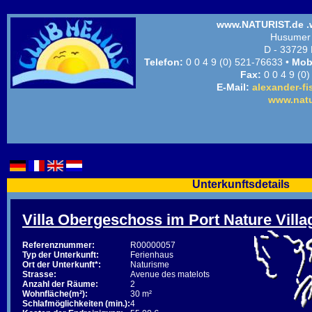
www.NATURIST.de .
Husumer 
D - 33729 
Telefon:
0 0 4 9 (0) 521-76633 •
Mobi
Fax:
0 0 4 9 (0
E-Mail:
alexander-fi
www.natu
Unterkunftsdetails
Villa Obergeschoss im Port Nature Villa
Referenznummer:
R00000057
Typ der Unterkunft:
Ferienhaus
Ort der Unterkunft*:
Naturisme
Strasse:
Avenue des matelots
Anzahl der Räume:
2
Wohnfläche(m²):
30 m²
Schlafmöglichkeiten (min.):
4